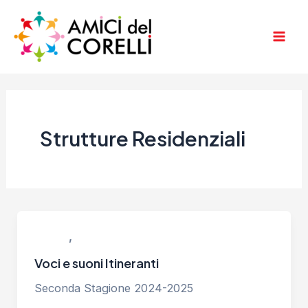
Vai
al
contenuto
Mai
Men
Strutture Residenziali
,
Progetti
Strutture Residenziali
Voci e suoni Itineranti
Seconda Stagione 2024-2025